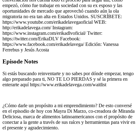
empezó, cómo fue trabajar en sociedad con su ex esposo y las
oportunidades de mercado que aprovechó cuando aún la ola
migratoria no era tan alta en Estados Unidos. SUSCRÍBETE:
https://www.youtube.com/erikadelavegaoficial WEB:
http://erikadelavega.com/ Instagram:
https://www.instagram.com/erikadlvoficial/ Twitter:
https://twitter.com/ErikaDLV Facebook:
https://www.facebook.com/erikadelavega/ Edición: Vanessa
Ferrebus y Jesús Acosta
Episode Notes
Si estás buscando reinventarte y no sabes por dónde empezar, tengo
algo preparado para ti, NO TE LO PIERDAS y sé la primera en
enterarte aquí https://www.erikadelavega.com/waitlist
¿Cómo darle un propósito a mi emprendimiento? De esto conversé
en el episodio de hoy con Mayra Di Marzo, co-creadora de Miranda
Deliciosa, marca de alimentos latinoamericanos con el propósito de
conectar a la gente a través de sus raíces y herramientas para vivir en
el presente y agradecimiento.